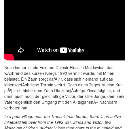
Noch immer ist ein Feld am Dnjestr-Fluss in Moldawien, das
wÃ¤hrend des kurzen Kriegs 1992 vermint wurde, mit Minen
belastet. Ein Zaun sorgt dafÃ¼r, dass sich niemand auf das
lebensgefÃ¤hrliche Terrain verirrt. Doch eines Tages ist eine Kuh
plÃ¶tzlich hinter dem Zaun.Die zehnjÃ¤hrige Zinca folgt ihr, und
dann auch noch der gleichaltrige Victor, der stille Junge, dem sein
Vater eigentlich den Umgang mit den Â»tsiganenÂ« Nachbarn
verboten hat.
In a poor village near the Transnistrian border, there is an active
minefield left over from the 1992 war. Zinca and Victor, two
Moldovan children, suddenly lose their cows in the minefield and