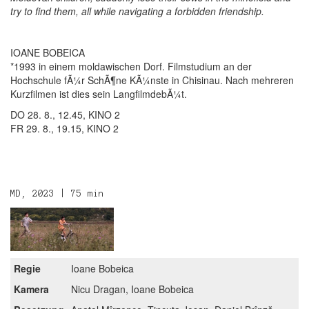
try to find them, all while navigating a forbidden friendship.
IOANE BOBEICA
*1993 in einem moldawischen Dorf. Filmstudium an der
Hochschule fÃ¼r SchÃ¶ne KÃ¼nste in Chisinau. Nach mehreren
Kurzfilmen ist dies sein LangfilmdebÃ¼t.
DO 28. 8., 12.45, KINO 2
FR 29. 8., 19.15, KINO 2
MD, 2023 | 75 min
Regie
Ioane Bobeica
Kamera
Nicu Dragan, Ioane Bobeica