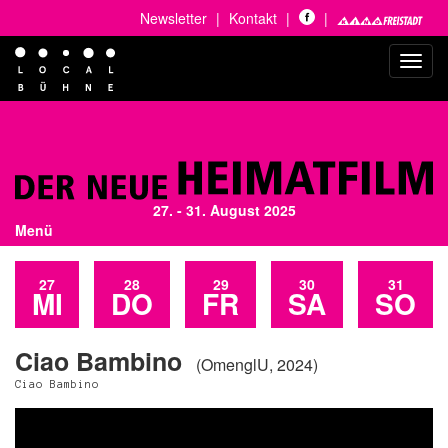
Newsletter
|
Kontakt
|
|
Toggl
navig
27. - 31. August 2025
Menü
27
28
29
30
31
MI
DO
FR
SA
SO
Ciao Bambino
(OmenglU, 2024)
Ciao Bambino