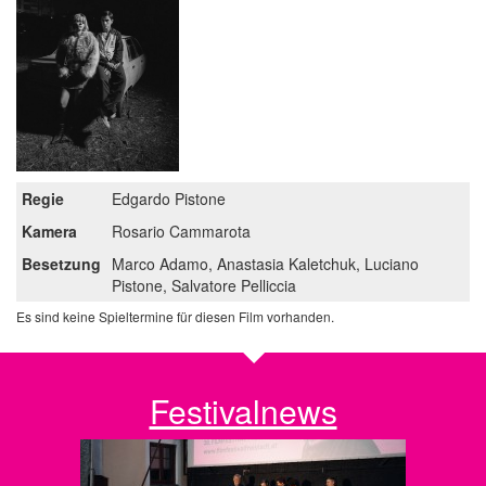
Regie
Edgardo Pistone
Kamera
Rosario Cammarota
Besetzung
Marco Adamo, Anastasia Kaletchuk, Luciano
Pistone, Salvatore Pelliccia
Es sind keine Spieltermine für diesen Film vorhanden.
Festivalnews
zurück
w