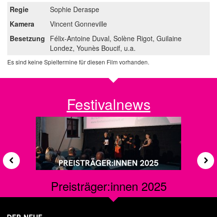
Regie
Sophie Deraspe
Kamera
Vincent Gonneville
Besetzung
Félix-Antoine Duval, Solène Rigot, Guilaine
Londez, Younès Boucif, u.a.
Es sind keine Spieltermine für diesen Film vorhanden.
Festivalnews
zurück
w
Preisträger:innen 2025