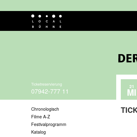
Ticketreservierung
21
MI
07942-777 11
TICK
Chronologisch
Filme A-Z
Festivalprogramm
Ki
Katalog