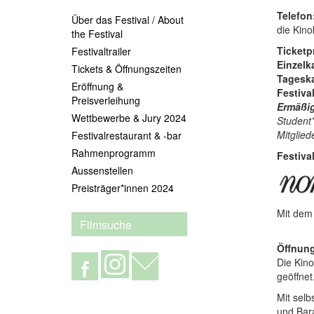
Telefon
Über das Festival / About
die Kino
the Festival
Ticketp
Festivaltrailer
Einzelk
Tickets & Öffnungszeiten
Tageska
Eröffnung &
Festiva
Preisverleihung
Ermäßi
Wettbewerbe & Jury 2024
Student*
Mitglied
Festivalrestaurant & -bar
Rahmenprogramm
Festiva
Aussenstellen
Preisträger*innen 2024
Mit de
Öffnung
Die Kino
geöffnet
Mit sel
und Bara