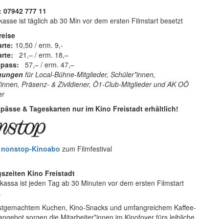
: 07942 777 11
kasse ist täglich ab 30 Min vor dem ersten Filmstart besetzt
reise
arte:
10,50 / erm. 9,-
rte:
21,– / erm. 18,–
lpass:
57,– / erm. 47,–
gungen
für Local-Bühne-Mitglieder, Schüler*innen,
innen, Präsenz- & Zivildiener, Ö1-Club-Mitglieder und AK OÖ
er
lpässe & Tageskarten nur im Kino Freistadt erhältlich!
m
nonstop-Kinoabo
zum Filmfestival
szeiten Kino Freistadt
kassa ist jeden Tag ab 30 Minuten vor dem ersten Filmstart
.
bstgemachtem Kuchen, Kino-Snacks und umfangreichem Kaffee-
ngebot sorgen die Mitarbeiter*innen im Kinofoyer fürs leibliche