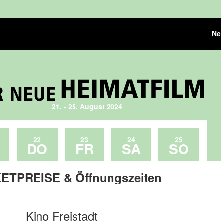
Ne
21. - 25. August 2024
22
23
24
25
DO
FR
SA
SO
ETPREISE & Öffnungszeiten
no Freistadt